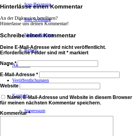
Iran-Beratung
Hinterlasse einen Kommentar
An der Diskussion beteiligen?
Iran Seminare
Hinterlasse uns deinen Kommentar!
Schreibe einen Kommentar
Verhandlungen
Deine E-Mail-Adresse wird nicht veröffentlicht.
Reisen
Erforderliche Felder sind mit
*
markiert
Name
*
Aktuelles
E-Mail-Adresse
*
Veröffentlichungen
Website
Kontakt
Name, E-Mail-Adresse und Website in diesem Browser
für meinen nächsten Kommentar speichern.
Impressum
Kommentar
*
Transaktionen